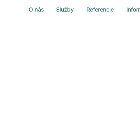
O nás
Služby
Referencie
Infor
ká elektráreň
 výroba