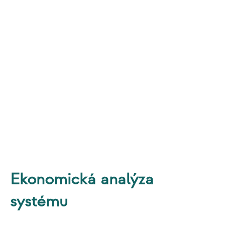
energie vo vašej prevádzke
Vypracovanie štúdie využitia elektrickej
energie
v prevádzke, vlastná
spotreba, akumulácia, optimálne využitie
prebytkov energie
Návrh výkonu, orientácie, rozmiestnenia
panelov
v zmysle elektrických
predpisov a štandardov
Dimenzovanie meničov napätia, kapacity
batériových úložísk
Ekonomická analýza
systému