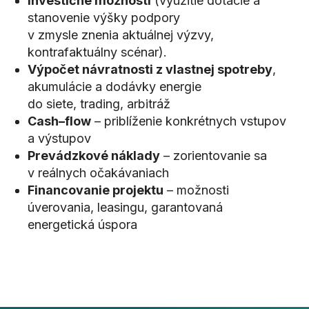
Investičné možnosti
(využitie dotácie a
stanovenie výšky podpory
v zmysle znenia aktuálnej výzvy,
kontrafaktuálny scénar).
Výpočet návratnosti z vlastnej spotreby
,
akumulácie a dodávky energie
do siete, trading, arbitráž
Cash–flow
– priblíženie konkrétnych vstupov
a výstupov
Prevádzkové náklady
– zorientovanie sa
v reálnych očakávaniach
Financovanie projektu
– možnosti
úverovania, leasingu, garantovaná
energetická úspora